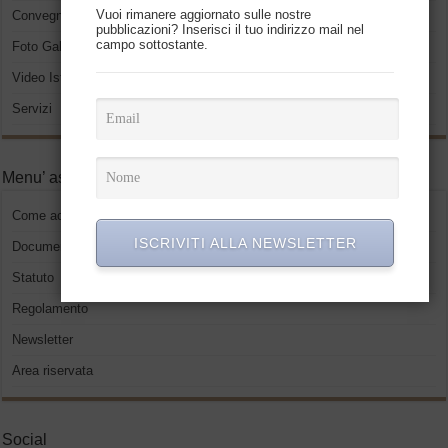
Vuoi rimanere aggiornato sulle nostre
Convegni ed eventi
pubblicazioni? Inserisci il tuo indirizzo mail nel
campo sottostante.
Foto Gallery
Video Istituzionali
Servizi
Menu’ associati
Come accedere
ISCRIVITI ALLA NEWSLETTER
Documenti
Statuto
Regolamento
Newsletter
Area riservata
Social