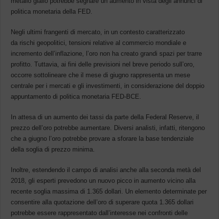
metallo giallo potrebbe segnare un aumento in vista degli annunci di
politica monetaria della FED.
Negli ultimi frangenti di mercato, in un contesto caratterizzato
da rischi geopolitici, tensioni relative al commercio mondiale e
incremento dell’inflazione, l’oro non ha creato grandi spazi per trarre
profitto. Tuttavia, ai fini delle previsioni nel breve periodo sull’oro,
occorre sottolineare che il mese di giugno rappresenta un mese
centrale per i mercati e gli investimenti, in considerazione del doppio
appuntamento di politica monetaria FED-BCE.
In attesa di un aumento dei tassi da parte della Federal Reserve, il
prezzo dell’oro potrebbe aumentare. Diversi analisti, infatti, ritengono
che a giugno l’oro potrebbe provare a sforare la base tendenziale
della soglia di prezzo minima.
Inoltre, estendendo il campo di analisi anche alla seconda metà del
2018, gli esperti prevedono un nuovo picco in aumento vicino alla
recente soglia massima di 1.365 dollari. Un elemento determinate per
consentire alla quotazione dell’oro di superare quota 1.365 dollari
potrebbe essere rappresentato dall’interesse nei confronti delle