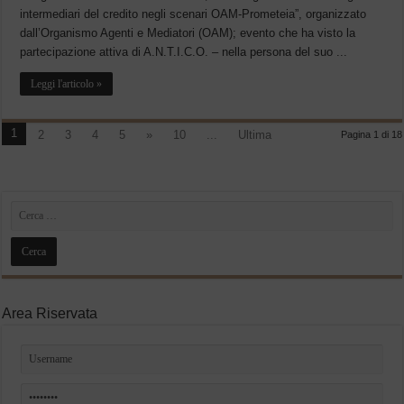
intermediari del credito negli scenari OAM-Prometeia”, organizzato
dall’Organismo Agenti e Mediatori (OAM); evento che ha visto la
partecipazione attiva di A.N.T.I.C.O. – nella persona del suo ...
Leggi l'articolo »
1
2
3
4
5
»
10
...
Ultima
Pagina 1 di 18
Area Riservata