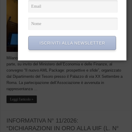
ISCRIVITI ALLA NEWSLETTER
Milano, 05 giugno 2026 Lo scorso 3 giugno, A.N.T.I.C.O. ha preso
parte, su invito del Ministero dell’Economia e delle Finanze, al
convegno “Il nuovo AML Package: prospettive e sfide”, organizzato
dal Dipartimento del Tesoro presso il Palazzo di via XX Settembre a
Roma. La partecipazione dell’Associazione è avvenuta in
rappresentanza ...
Leggi l'articolo »
INFORMATIVA N° 11/2026:
“DICHIARAZIONI IN ORO ALLA UIF (L. N°