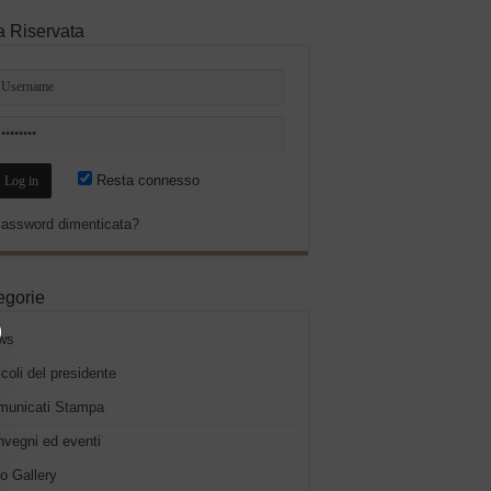
a Riservata
Resta connesso
assword dimenticata?
egorie
ws
icoli del presidente
municati Stampa
vegni ed eventi
o Gallery