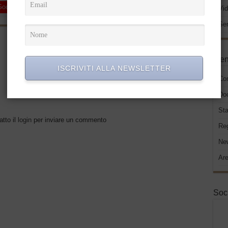
Google +
LinkedIn
Pinterest
Vid
Ser
Successivo
“ECCO LE PRINCIPALI NOVITA’
Men
DEL DECRETO LEGISLATIVO
125” – Leggi l’intervista del dott.
ISCRIVITI ALLA NEWSLETTER
Ragno pubblicata su Simply Biz
Co
Do
Sta
atto il
login
per inviare un commento
Re
New
Are
Soc