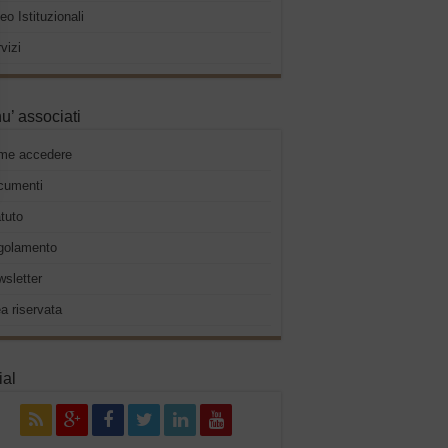
eo Istituzionali
vizi
u’ associati
me accedere
cumenti
tuto
golamento
sletter
a riservata
ial