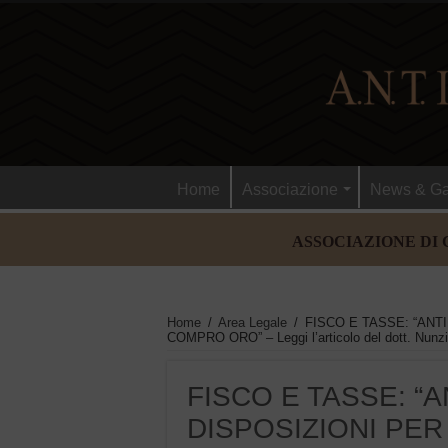
Home
Associazione
News & Ga
ASSOCIAZIONE DI 
Home
/
Area Legale
/
FISCO E TASSE: “ANT
COMPRO ORO” – Leggi l’articolo del dott. Nunz
FISCO E TASSE: “
DISPOSIZIONI PE