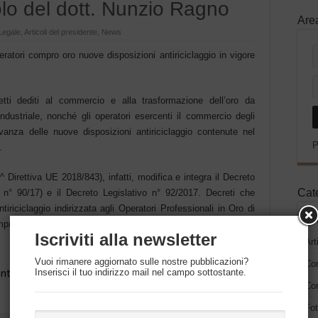
olo del dott. Nunzio Ragno
Are
Legale
,
Articoli del presidente
,
News
peratori compro oro nuove disposizioni antiriciclaggio in vigore
ti dediti al commercio e alla trasformazione dell’oro da
ndustriale, nonché gli operatori esercenti il commercio degli
rvanza delle nuove disposizioni antiriciclaggio contenute nel
P
.
 Direttiva UE 2018/843), infatti, modifica e integra il Decreto
Cat
s n° 90/17) e il Decreto Legislativo n° 92/2017. Decreti che
ntiriciclaggio indirizzata agli Operatori Professionali in Oro di
Ne
mpro Oro”.
Iscriviti alla newsletter
Art
Vuoi rimanere aggiornato sulle nostre pubblicazioni?
Co
Inserisci il tuo indirizzo mail nel campo sottostante.
Con
Fot