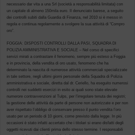
necessario dar vita a una Srl (società a responsabilità limitata) con
un capitale di almeno 150mila euro. Il denunciato barese, a seguito
dei controlli subiti dalla Guardia di Finanza, nel 2010 si è messo in
regola e continua regolarmente a svolgere la sua attività di “Compro
oro”.
FOGGIA: DISPOSTI CONTROLLI DALLA PASI, SQUADRA DI
POLIZIA AMMINISTRATIVA E SOCIALE – Nel corso di specifici
servizi mirati a contrastare il fenomeno, sempre più esteso a Foggia
e in provincia, della vendita di oro usato, fenomeno che ha
determinato la nascita di numerose attività commerciali specializzate
in tale settore, negli ultimi giorni personale della Squadra di Polizia
amministrativa e sociale, diretta dal dr. Ceriello, ha eseguito numerosi
controlli nei suddetti esercizi in esito ai quali sono state elevate
numerore contravvenzioni al Tulps, per l’irregolare tenuta dei registri;
la gestione delle attività da parte di persone non autorizzate e per non
aver rispettato l’obbligo di conservare presso il punto vendita l’oro
usato per un periodo di 10 giorni, come previsto dalla legge. In più
occasioni è stato infatti accertato che i titolari si erano disfatti degli
oggetti ricevuti dai clienti prima dello stesso termine. I responsabili