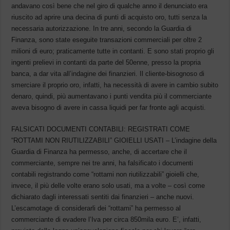
andavano così bene che nel giro di qualche anno il denunciato era
riuscito ad aprire una decina di punti di acquisto oro, tutti senza la
necessaria autorizzazione. In tre anni, secondo la Guardia di
Finanza, sono state eseguite transazioni commerciali per oltre 2
milioni di euro; praticamente tutte in contanti. E sono stati proprio gli
ingenti prelievi in contanti da parte del 50enne, presso la propria
banca, a dar vita all’indagine dei finanzieri. Il cliente-bisognoso di
smerciare il proprio oro, infatti, ha necessità di avere in cambio subito
denaro, quindi, più aumentavano i punti vendita più il commerciante
aveva bisogno di avere in cassa liquidi per far fronte agli acquisti.
FALSICATI DOCUMENTI CONTABILI: REGISTRATI COME
“ROTTAMI NON RIUTILIZZABILI” GIOIELLI USATI – L’indagine della
Guardia di Finanza ha permesso, anche, di accertare che il
commerciante, sempre nei tre anni, ha falsificato i documenti
contabili registrando come “rottami non riutilizzabili” gioielli che,
invece, il più delle volte erano solo usati, ma a volte – così come
dichiarato dagli interessati sentiti dai finanzieri – anche nuovi.
L’escamotage di considerarli dei “rottami” ha permesso al
commerciante di evadere l’Iva per circa 850mila euro. E’, infatti,