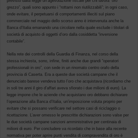
previsto dalla legge un’agevolazione fiscale per chi lavora “oro
grezzo”, quali sono appunto i “rottami non riutilizzabili”; in ogni caso,
onde evitare, il perpetuarsi di comportamenti illeciti sul piano
commerciale nel maggio dello scorso anno è intervenuta anche la
Banca d’Italia emanando una circolare nella quale esclude i titolari di
società di acquisto di oggetti d’oro dalla cosiddetta “inversione
contabile”.
Nella rete dei controlli della Guardia di Finanza, nel corso della
stessa inchiesta, sono, infine, finiti anche due grandi “operatori
professionali in oro”, con sede in un rinomato centro orafo della
provincia di Caserta. Era a queste due società campane che il
denunciato barese vendeva tutto l’oro che acquistava (ricordiamo che
in soli tre anni il giro d’affari aveva sfiorato i due milioni di euro). La
legge impone che le aziende che acquistano oro debbano dichiarare
l’operazione alla Banca d’Italia, un’imposizione voluta proprio per
evitare che si possano verificare nel settore casi di riciclaggio o
ricettazione. L’aver omesso le prescritte dichiarazioni sono valse per
le due società campane sanzioni amministrative per centinaia di
milioni di euro. Per concludere va ricordato che in base alla recente
normativa per poter aprire punti vendita di compravendita di oro è