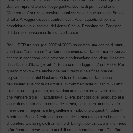
Bari un imprenditore del luogo gestiva decina di punti vendita di
“Compro oro” senza la prevista autorizzazione rilasciata dalla Banca
d’Italia. A Foggia disposti controlli dalla Pasi, squadra di polizia
amministrativa e sociale, del dottor Ciriello. Prossime nel Foggiano
diffide e sospensioni delle relative licenze
Bari – PER tre anni (dal 2007 al 2009) ha gestito una decina di punti
vendita di “Compro oro”, a Bari e in provincia di Bari e Taranto, senza
essere in possesso della prevista autorizzazione che viene rilasciata
dalla Banca d’Italia (ex art. 1, terzo comma legge n. 7 del 2000). Per
questo motivo – ma anche che per il reato di falsificazione dei
registri– i militari del Nucleo di Polizia Tributaria di Bari hanno
denunciato all’autorità giudiziaria un commerciante di Bari di 50 anni.
L’uomo, un ex gioielliere, aveva deciso di cambiare attività: invece
che vendere gioielli li acquistava. Si era, per così dire, adeguato alla
legge di mercato che, a causa della crisi, negli ultimi anni ha visto
meno clienti frequentare le gioiellerie e molto di più questi “moderni”
Monte dei Pegni. Gente che a causa della crisi economica ha deciso
di vendere anche i gioielli antichi e di famiglia per arrivare a fine mese
o far fronte a spese non sostenibili con le normali entrate. Gli affari