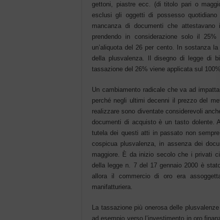
gettoni, piastre ecc. (di titolo pari o magg
esclusi gli oggetti di possesso quotidiano
mancanza di documenti che attestavano il 
prendendo in considerazione solo il 25% d
un’aliquota del 26 per cento. In sostanza la
della plusvalenza. Il disegno di legge di 
tassazione del 26% viene applicata sul 100% d
Un cambiamento radicale che va ad impattar
perché negli ultimi decenni il prezzo del met
realizzare sono diventate considerevoli anche 
documenti di acquisto è un tasto dolente. 
tutela dei questi atti in passato non sempre
cospicua plusvalenza, in assenza dei docume
maggiore. È da inizio secolo che i privati ci
della legge n. 7 del 17 gennaio 2000 è stato 
allora il commercio di oro era assoggetta
manifatturiera.
La tassazione più onerosa delle plusvalenze r
ad esempio verso l’investimento in oro finanz