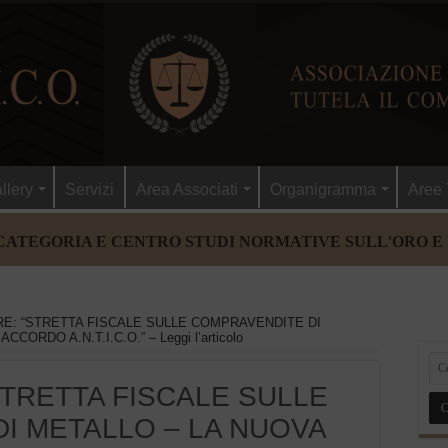
llery
Servizi
Area Associati
Organigramma
Aree 
CATEGORIA E CENTRO STUDI NORMATIVE SULL'ORO E
ORE: “STRETTA FISCALE SULLE COMPRAVENDITE DI
ORDO A.N.T.I.C.O.” – Leggi l’articolo
“STRETTA FISCALE SULLE
I METALLO – LA NUOVA