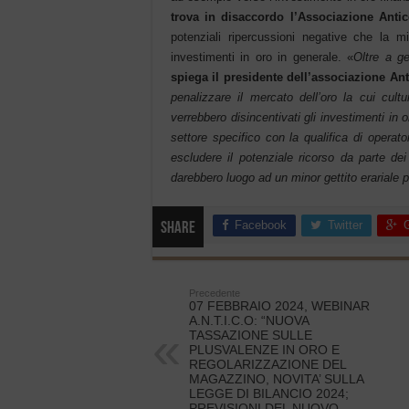
trova in disaccordo l’Associazione Anti
potenziali ripercussioni negative che la 
investimenti in oro in generale. «
Oltre a g
spiega il presidente dell’associazione A
penalizzare il mercato dell’oro la cui cult
verrebbero disincentivati gli investimenti in
settore specifico con la qualifica di operator
escludere il potenziale ricorso da parte dei
darebbero luogo ad un minor gettito erariale p
Facebook
Twitter
Share
Precedente
07 FEBBRAIO 2024, WEBINAR
A.N.T.I.C.O: “NUOVA
TASSAZIONE SULLE
PLUSVALENZE IN ORO E
REGOLARIZZAZIONE DEL
MAGAZZINO, NOVITA’ SULLA
LEGGE DI BILANCIO 2024;
PREVISIONI DEL NUOVO