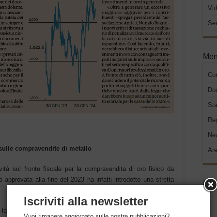
Vid
Ser
Men
Co
Do
Sta
Re
New
e sulle compravendite di metallo
Are
ità sul fronte fiscale per la compravendita di oro fisico da
o approvata alla fine del 2023 ha infatti introdotto una stretta
Soc
Iscriviti alla newsletter
 la materia prima sotto forma di lingotti, placchette, monete,
Vuoi rimanere aggiornato sulle nostre pubblicazioni?