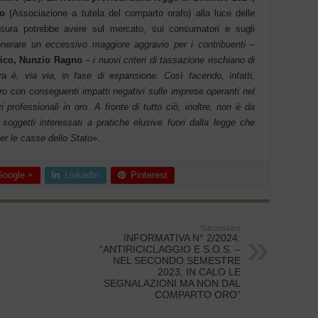
co
(Associazione a tutela del comparto orafo) alla luce delle
misura potrebbe avere sul mercato, sui consumatori e sugli
enerare un eccessivo maggiore aggravio per i contribuenti
–
ntico, Nunzio Ragno
–
i nuovi criteri di tassazione rischiano di
ura è, via via, in fase di espansione. Così facendo, infatti,
 oro con conseguenti impatti negativi sulle imprese operanti nel
i professionali in oro. A fronte di tutto ciò, inoltre, non è da
 soggetti interessati a pratiche elusive fuori dalla legge che
er le casse dello Stato
».
Google +
LinkedIn
Pinterest
Successivo
INFORMATIVA N° 2/2024:
“ANTIRICICLAGGIO E S.O.S. –
NEL SECONDO SEMESTRE
2023, IN CALO LE
SEGNALAZIONI MA NON DAL
COMPARTO ORO”