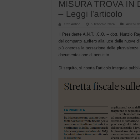
MISURA TROVA IN D
– Leggi l’articolo
staff Antico
5 febbraio 2024
Articoli d
Il Presidente A.N.T.I.C.O. – dott. Nunzio Rag
del comparto aurifero alla luce delle nuove d
più onerosa la tassazione delle plusvalenze r
documentazione di acquisto.
Di seguito, si riporta l’articolo integrale pubb