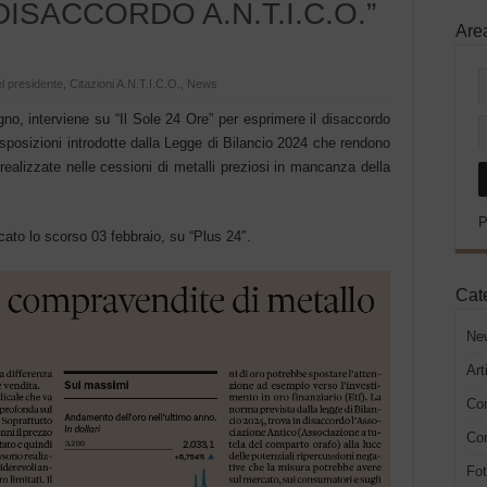
ISACCORDO A.N.T.I.C.O.”
Are
el presidente
,
Citazioni A.N.T.I.C.O.
,
News
no, interviene su “Il Sole 24 Ore” per esprimere il disaccordo
isposizioni introdotte dalla Legge di Bilancio 2024 che rendono
ealizzate nelle cessioni di metalli preziosi in mancanza della
P
licato lo scorso 03 febbraio, su “Plus 24″.
Cat
Ne
Art
Co
Con
Fot