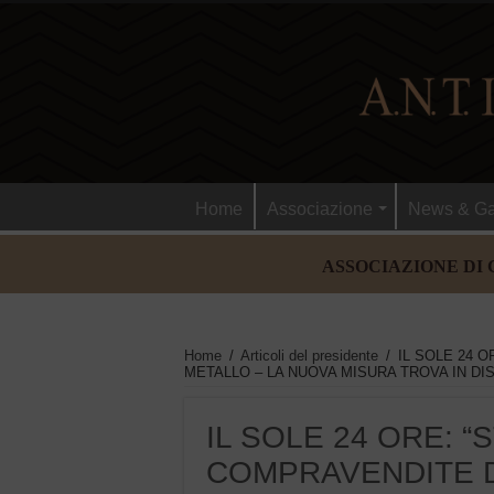
Home
Associazione
News & Ga
ASSOCIAZIONE DI 
Home
/
Articoli del presidente
/
IL SOLE 24 
METALLO – LA NUOVA MISURA TROVA IN DISACC
IL SOLE 24 ORE: 
COMPRAVENDITE D