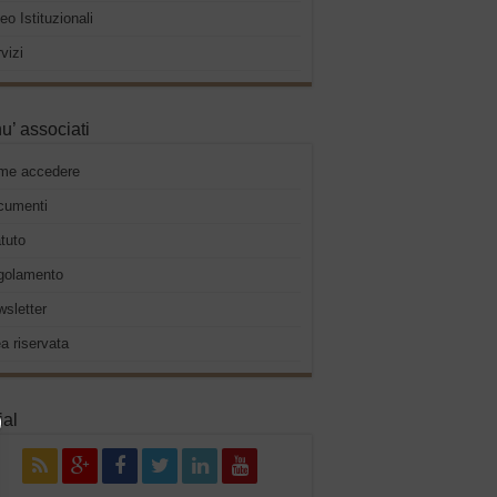
eo Istituzionali
vizi
u’ associati
me accedere
cumenti
tuto
golamento
sletter
a riservata
ial