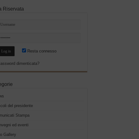
a Riservata
Resta connesso
assword dimenticata?
egorie
ws
icoli del presidente
municati Stampa
vegni ed eventi
o Gallery