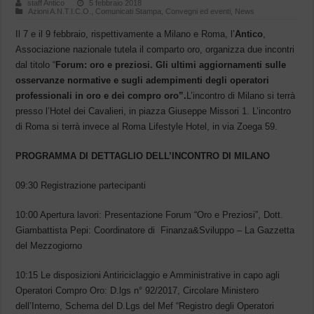
staff Antico
5 febbraio 2018
Azioni A.N.T.I.C.O.
,
Comunicati Stampa
,
Convegni ed eventi
,
News
Il 7 e il 9 febbraio, rispettivamente a Milano e Roma, l’
Antico
,
Associazione nazionale tutela il comparto oro, organizza due incontri
dal titolo “
Forum: oro e preziosi. Gli ultimi aggiornamenti sulle
osservanze normative e sugli adempimenti degli operatori
professionali in oro e dei compro oro”.
L’incontro di Milano si terrà
presso l’Hotel dei Cavalieri, in piazza Giuseppe Missori 1. L’incontro
di Roma si terrà invece al Roma Lifestyle Hotel, in via Zoega 59.
PROGRAMMA DI DETTAGLIO DELL’INCONTRO DI MILANO
09:30 Registrazione partecipanti
10:00 Apertura lavori: Presentazione Forum “Oro e Preziosi”, Dott.
Giambattista Pepi: Coordinatore di Finanza&Sviluppo – La Gazzetta
del Mezzogiorno
10:15 Le disposizioni Antiriciclaggio e Amministrative in capo agli
Operatori Compro Oro: D.lgs n° 92/2017, Circolare Ministero
dell’Interno, Schema del D.Lgs del Mef “Registro degli Operatori