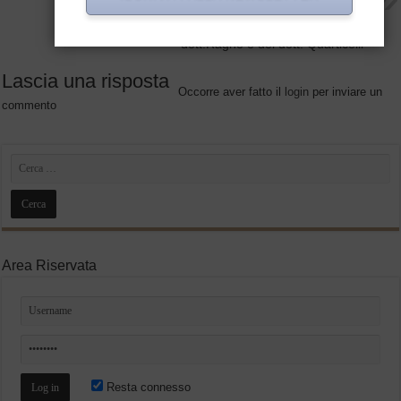
PREZIOSI USATI: NOVITA’ SUL
COMMERCIO ELETTRONICO –
Leggi l’articolo a cura del
dott.Ragno e del dott. Quarticelli
Lascia una risposta
Occorre aver fatto il
login
per inviare un
commento
Area Riservata
Resta connesso