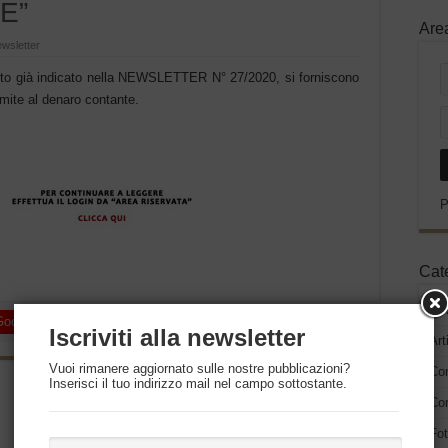
E”
Are
wsletter
nto già indicato nella NEWSLETTER N° 27/2020, si forniscono
limite al denaro contante.
P
Cat
Ne
Google +
LinkedIn
Pinterest
Iscriviti alla newsletter
Art
Vuoi rimanere aggiornato sulle nostre pubblicazioni?
Co
Inserisci il tuo indirizzo mail nel campo sottostante.
Successivo
Con
INFORMATIVA N° 6/2020:
“CONTROLLI DI POLIZIA E
Fot
SANZIONI PER LE ATTIVITA’