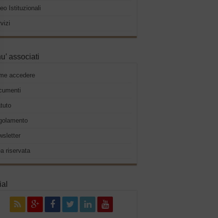
eo Istituzionali
vizi
u’ associati
me accedere
cumenti
tuto
golamento
sletter
a riservata
ial