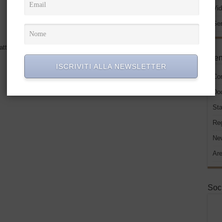
ABUSIVE”
Vid
Ser
atto il
login
per inviare un commento
Men
ISCRIVITI ALLA NEWSLETTER
Co
Do
Sta
Re
New
Are
Soc