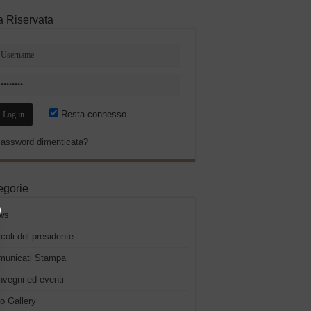
a Riservata
Resta connesso
assword dimenticata?
egorie
ws
icoli del presidente
municati Stampa
vegni ed eventi
o Gallery