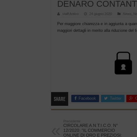
DENARO CONTANT
staff Antico
24 giugno 2020
News
,
Ne
Per maggiore chiarezza e in aggiunta a qua
maggiori dettagli in merito alla riduzione del 
Facebook
Twitter
Share
Precedente
CIRCOLARE A.N.T.I.C.O. N°
12/2020: “IL COMMERCIO
ONLINE DI ORO E PREZIOSI: