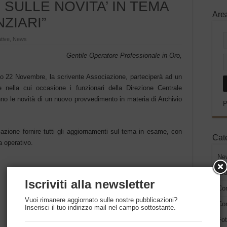
SULLE NOVITA’ IN TEMA
Are
ZIARI”
tive
,
News
Gentile Operatore Professionale in Oro,
imo 22 Novembre, la scrivente Associazione, parteciperà ad un
e nella cui occasione i funzionari della Direzione Centrale
no le novità di un nuovo provvedimento in materia di Archivio
P
iazione fornire tutti gli aggiornamenti sul tema in esame, con
Cat
a operativo.
Ne
Art
Iscriviti alla newsletter
Co
Vuoi rimanere aggiornato sulle nostre pubblicazioni?
Con
La Direzione Amministrativa
Inserisci il tuo indirizzo mail nel campo sottostante.
Fot