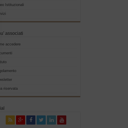
eo Istituzionali
vizi
u’ associati
me accedere
cumenti
tuto
golamento
sletter
a riservata
ial