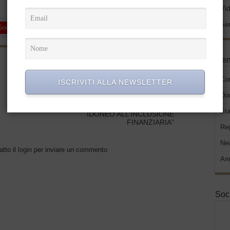
Vid
Ser
Google +
LinkedIn
Pinterest
Men
Successivo
INFORMATIVA APERTA N°
Co
34/2021: “DDL N° 1712 E
ISCRIVITI ALLA NEWSLETTER
CHIUSURA CONTI CORRENTI:
Do
IN ARRIVO DAL MEF LA
PROPOSTA DI UN CONTO
Sta
IDONEO ALL’INCLUSIONE
FINANZIARIA”
Re
New
atto il
login
per inviare un commento
Are
Soc