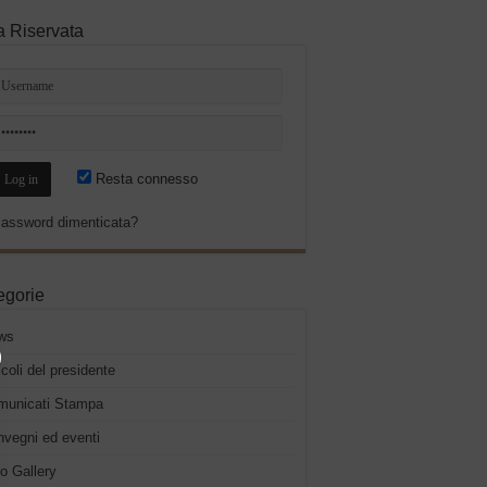
a Riservata
Resta connesso
assword dimenticata?
egorie
ws
icoli del presidente
municati Stampa
vegni ed eventi
o Gallery