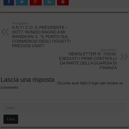
Precedente
A.N.T.I.C.O: IL PRESIDENTE –
DOTT. NUNZIO RAGNO A MI
MANDA RAI 3, “IL PUNTO SUL
COMMERCIO DEGLI OGGETTI
PREZIOSI USATI”
Successivo
NEWSLETTER N° 7/2018:
ESEGUITI I PRIMI CONTROLLI
DA PARTE DELLA GUARDIA DI
FINANZA
Lascia una risposta
Occorre aver fatto il
login
per inviare un
commento