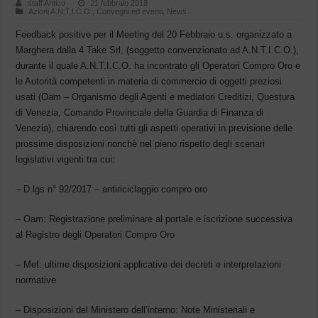
staff Antico
21 febbraio 2018
Azioni A.N.T.I.C.O.
,
Convegni ed eventi
,
News
Feedback positive per il Meeting del 20 Febbraio u.s. organizzato a
Marghera dalla 4 Take Srl, (soggetto convenzionato ad A.N.T.I.C.O.),
durante il quale A.N.T.I.C.O. ha incontrato gli Operatori Compro Oro e
le Autorità competenti in materia di commercio di oggetti preziosi
usati (Oam – Organismo degli Agenti e mediatori Creditizi, Questura
di Venezia, Comando Provinciale della Guardia di Finanza di
Venezia), chiarendo così tutti gli aspetti operativi in previsione delle
prossime disposizioni nonchè nel pieno rispetto degli scenari
legislativi vigenti tra cui:
– D.lgs n° 92/2017 – antiriciclaggio compro oro
– Oam: Registrazione preliminare al portale e iscrizione successiva
al Registro degli Operatori Compro Oro
– Mef: ultime disposizioni applicative dei decreti e interpretazioni
normative
– Disposizioni del Ministero dell’interno: Note Ministeriali e