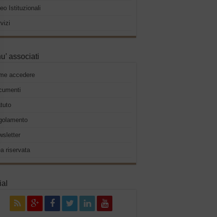
eo Istituzionali
vizi
u’ associati
me accedere
cumenti
tuto
golamento
sletter
a riservata
ial