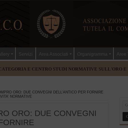
llery
Servizi
Area Associati
Organigramma
Aree 
CATEGORIA E CENTRO STUDI NORMATIVE SULL'ORO E
COMPRO ORO: DUE CONVEGNI DELL’ANTICO PER FORNIRE
VITA’ NORMATIVE
PRO ORO: DUE CONVEGNI
 FORNIRE