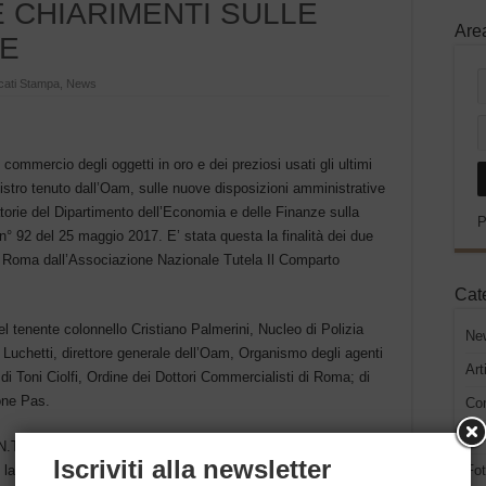
 CHIARIMENTI SULLE
Are
VE
ati Stampa
,
News
l commercio degli oggetti in oro e dei preziosi usati gli ultimi
gistro tenuto dall’Oam, sulle nuove disposizioni amministrative
catorie del Dipartimento dell’Economia e delle Finanze sulla
P
n° 92 del 25 maggio 2017. E’ stata questa la finalità dei due
 e Roma dall’Associazione Nazionale Tutela Il Comparto
Cat
el tenente colonnello Cristiano Palmerini, Nucleo di Polizia
Ne
Luchetti, direttore generale dell’Oam, Organismo degli agenti
Art
i; di Toni Ciolfi, Ordine dei Dottori Commercialisti di Roma; di
one Pas.
Co
Con
.T.I.C.O. e dei rappresentanti istituzionali presenti, hanno
Iscriviti alla newsletter
i e lacunosi delle leggi di settore, offrendo un quadro completo e
Fot