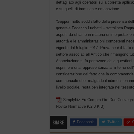
dettagliato agli operatori sulla corretta aplli
e su quelli di imminente emanazione.
“Seppur molto soddisfatto della presenza delle
generale Federico Luchetti – sottolinea Ragn
aspetti da chiarire in materia di interpretazi
autorità e le amministrazioni competenti nece
vigente dal 5 luglio 2017. Prova ne è il fatto 
settore associati all’Antico che rimangono tu
Associazione si fa portavoce delle questioni 
esprimere una rappresentanza all’interno del
considerazione del fatto che la compravendit
commerciale che, malgrado il ridimensionament
livello sociale, resta ben integrata nel tessu
Simplybiz Eu-Compro Oro Due Convegni D
Novità Normative
(62.8 KiB)
Facebook
Twitter
Share