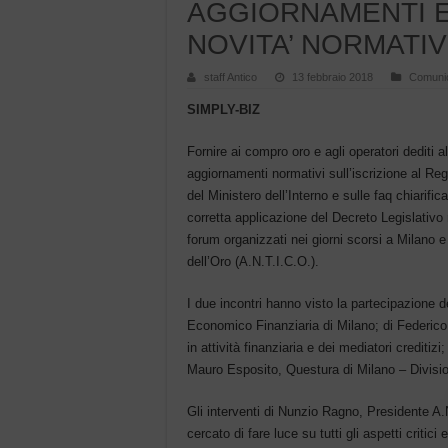
AGGIORNAMENTI E
NOVITA’ NORMATI
staff Antico
13 febbraio 2018
Comunic
SIMPLY-BIZ
Fornire ai compro oro e agli operatori dediti a
aggiornamenti normativi sull’iscrizione al Re
del Ministero dell’Interno e sulle faq chiarifi
corretta applicazione del Decreto Legislativo 
forum organizzati nei giorni scorsi a Milano
dell’Oro (A.N.T.I.C.O.).
I due incontri hanno visto la partecipazione d
Economico Finanziaria di Milano; di Federico 
in attività finanziaria e dei mediatori creditiz
Mauro Esposito, Questura di Milano – Divisi
Gli interventi di Nunzio Ragno, Presidente A.N
cercato di fare luce su tutti gli aspetti critic