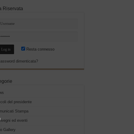
a Riservata
Resta connesso
assword dimenticata?
egorie
ws
icoli del presidente
municati Stampa
vegni ed eventi
o Gallery