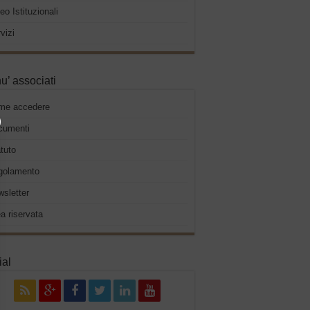
eo Istituzionali
vizi
u’ associati
me accedere
cumenti
tuto
golamento
sletter
a riservata
ial