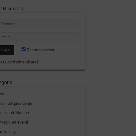
a Riservata
Resta connesso
assword dimenticata?
egorie
ws
icoli del presidente
municati Stampa
vegni ed eventi
o Gallery