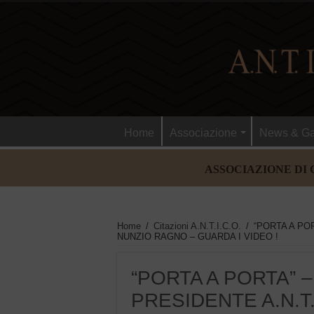
Home
Associazione
News & Ga
ASSOCIAZIONE DI 
Home
/
Citazioni A.N.T.I.C.O.
/
“PORTA A POR
NUNZIO RAGNO – GUARDA I VIDEO !
“PORTA A PORTA” –
PRESIDENTE A.N.T.