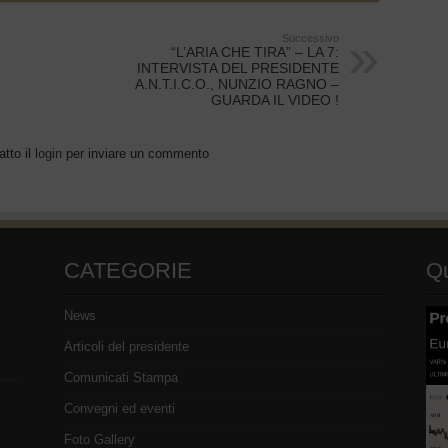
Successivo
“L’ARIA CHE TIRA” – LA 7:
INTERVISTA DEL PRESIDENTE
A.N.T.I.C.O., NUNZIO RAGNO –
GUARDA IL VIDEO !
atto il
login
per inviare un commento
CATEGORIE
Qu
News
Articoli del presidente
Comunicati Stampa
Convegni ed eventi
Foto Gallery