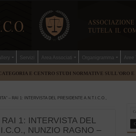
llery
Servizi
Area Associati
Organigramma
Aree 
CATEGORIA E CENTRO STUDI NORMATIVE SULL'ORO E
TA” – RAI 1: INTERVISTA DEL PRESIDENTE A.N.T.I.C.O.,
 RAI 1: INTERVISTA DEL
I.C.O., NUNZIO RAGNO –