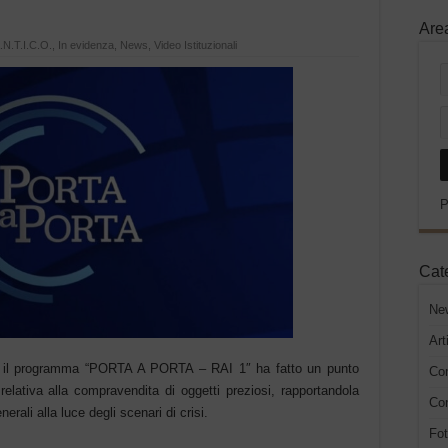
Are
A.N.T.I.C.O.
,
In evidenza
,
News
,
Video Istituzionali
P
Cat
Ne
Art
e, il programma “PORTA A PORTA – RAI 1″ ha fatto un punto
Co
relativa alla compravendita di oggetti preziosi, rapportandola
Con
ali alla luce degli scenari di crisi.
Fot