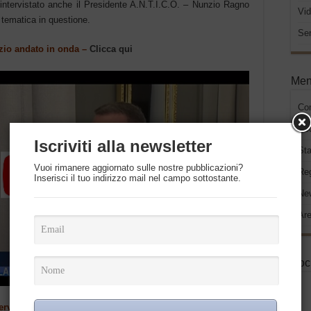
o intervistato anche il Presidente A.N.T.I.C.O. – Nunzio Ragno
Vid
 tematica in questione.
Ser
izio andato in onda –
Clicca qui
Men
Co
Do
Iscriviti alla newsletter
Sta
Vuoi rimanere aggiornato sulle nostre pubblicazioni?
Re
Inserisci il tuo indirizzo mail nel campo sottostante.
New
Are
Soc
ervista integrale –
Clicca qui