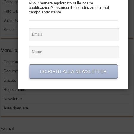
Convegni ed eventi
Vuoi rimanere aggiornato sulle nostre
pubblicazioni? Inserisci il tuo indirizzo mail nel
Foto Gallery
campo sottostante.
Video Istituzionali
Servizi
Menu’ associati
Come accedere
Documenti
ISCRIVITI ALLA NEWSLETTER
Statuto
Regolamento
Newsletter
Area riservata
Social