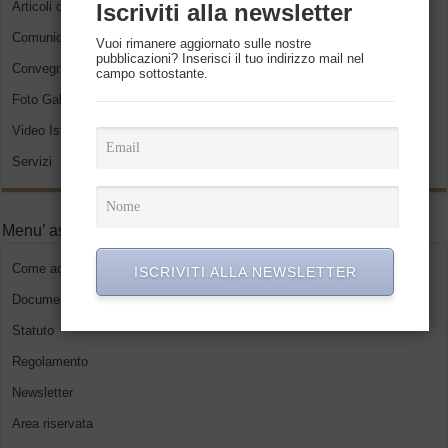
Articoli del presidente
Iscriviti alla newsletter
Comunicati Stampa
Vuoi rimanere aggiornato sulle nostre
pubblicazioni? Inserisci il tuo indirizzo mail nel
Convegni ed eventi
campo sottostante.
Foto Gallery
Video Istituzionali
Servizi
Menu’ associati
Come accedere
ISCRIVITI ALLA NEWSLETTER
Documenti
Statuto
Regolamento
Newsletter
Area riservata