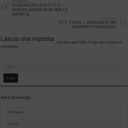
Precedente
COMUNICATO A.N.T.I.C.O. –
AGEVOLAZIONI MISE PER LE
IMPRESE
Successivo
TG 1: FISCO, L’ANAGRAFE DEI
RAPPORTI FINANZIARI
Lascia una risposta
Occorre aver fatto il
login
per inviare un
commento
Area Riservata