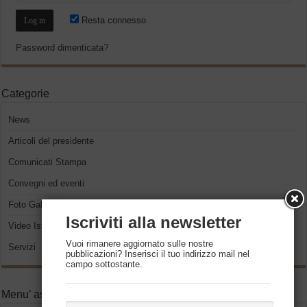
Resta connesso
Password dimenticata?
Categorie
News
Articoli del presidente
Comunicati Stampa
Convegni ed eventi
Foto Gallery
Iscriviti alla newsletter
Video Istituzionali
Vuoi rimanere aggiornato sulle nostre
Servizi
pubblicazioni? Inserisci il tuo indirizzo mail nel
campo sottostante.
Menu’ associati