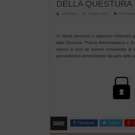
DELLA QUESTURA 
staff Antico
9 giugno 2021
Informativ
Si ritiene doveroso e opportuno informare gli
dalla Divisione “Polizia Amministrativa e 
messo in luce un numero consistente di att
provvedimenti amministrativi da parte delle a
Facebook
Twitter
Share