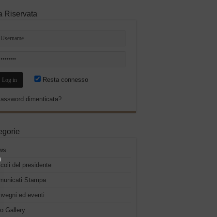
a Riservata
Resta connesso
assword dimenticata?
egorie
ws
icoli del presidente
municati Stampa
vegni ed eventi
o Gallery