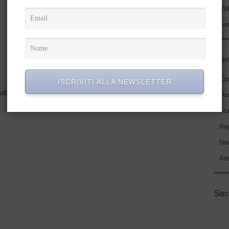
Vid
Successivo
GUARDA IL VIDEO !
Ser
A.N.T.I.C.O, Nunzio Ragno:
“COMPRO ORO: CONTROLLI
ANTIRICICLAGGIO DELLA
GUARDIA DI FINANZA –
Men
MODALITA’ E SUGGERIMENTI”
Co
ISCRIVITI ALLA NEWSLETTER
atto il
login
per inviare un commento
Do
Sta
Re
New
Are
Soc