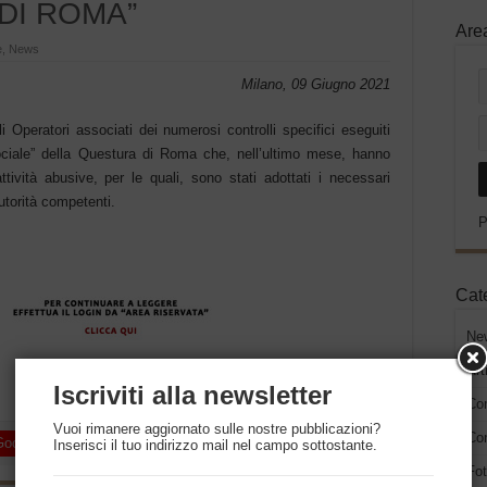
DI ROMA”
Are
e
,
News
Milano, 09 Giugno 2021
 Operatori associati dei numerosi controlli specifici eseguiti
Sociale” della Questura di Roma che, nell’ultimo mese, hanno
ività abusive, per le quali, sono stati adottati i necessari
utorità competenti.
P
Cat
Ne
Art
Iscriviti alla newsletter
Co
Vuoi rimanere aggiornato sulle nostre pubblicazioni?
Con
Google +
LinkedIn
Pinterest
Inserisci il tuo indirizzo mail nel campo sottostante.
Fot