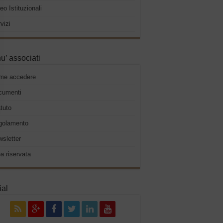
eo Istituzionali
vizi
u’ associati
me accedere
cumenti
tuto
golamento
sletter
a riservata
ial