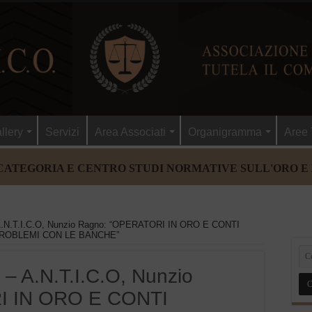
llery
Servizi
Area Associati
Organigramma
Aree 
CATEGORIA E CENTRO STUDI NORMATIVE SULL'ORO E
.N.T.I.C.O, Nunzio Ragno: “OPERATORI IN ORO E CONTI
PROBLEMI CON LE BANCHE”
– A.N.T.I.C.O, Nunzio
I IN ORO E CONTI