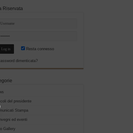
a Riservata
Resta connesso
assword dimenticata?
egorie
ws
icoli del presidente
municati Stampa
vegni ed eventi
o Gallery