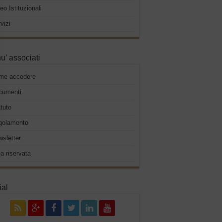
eo Istituzionali
vizi
u’ associati
me accedere
cumenti
tuto
golamento
sletter
a riservata
ial