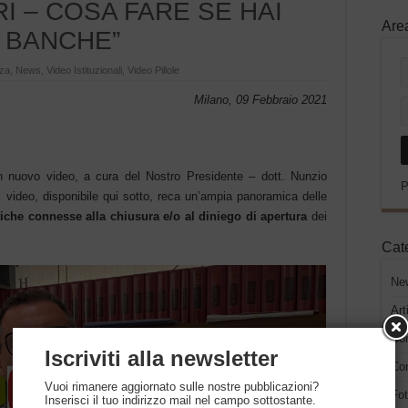
I – COSA FARE SE HAI
Are
 BANCHE”
nza
,
News
,
Video Istituzionali
,
Video Pillole
Milano, 09 Febbraio 2021
n nuovo video, a cura del Nostro Presidente – dott. Nunzio
P
il video, disponibile qui sotto, reca un’ampia panoramica delle
iche connesse alla chiusura e/o al diniego di apertura
dei
Cat
Ne
Art
Co
Iscriviti alla newsletter
Con
Vuoi rimanere aggiornato sulle nostre pubblicazioni?
Fot
Inserisci il tuo indirizzo mail nel campo sottostante.