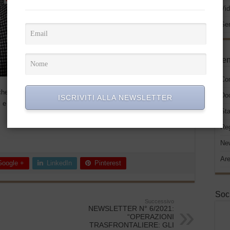
Vid
Ser
Men
Co
che presto saranno disponibili nuovi contenuti video attraverso
Do
ISCRIVITI ALLA NEWSLETTER
ti e aspetti che impattano sull’operatività delle aziende del
Sta
Re
New
Are
Google +
LinkedIn
Pinterest
Soc
Successivo
NEWSLETTER N° 6/2021:
“OPERAZIONI
TRASFRONTALIERE: GLI