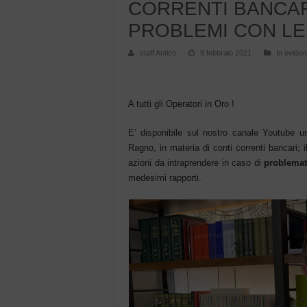
CORRENTI BANCAR
PROBLEMI CON LE
staff Antico
9 febbraio 2021
In evide
A tutti gli Operatori in Oro !
E’ disponibile sul nostro canale Youtube u
Ragno, in materia di conti correnti bancari; 
azioni da intraprendere in caso di
problemat
medesimi rapporti.