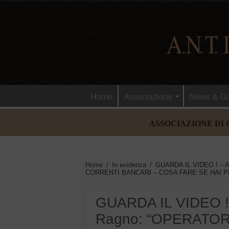
Home
Associazione
News & Ga
ASSOCIAZIONE DI 
Home
/
In evidenza
/
GUARDA IL VIDEO ! – A
CORRENTI BANCARI – COSA FARE SE HAI 
GUARDA IL VIDEO ! 
Ragno: “OPERATOR