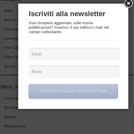
News
Iscriviti alla newsletter
Articoli del presidente
Vuoi rimanere aggiornato sulle nostre
pubblicazioni? Inserisci il tuo indirizzo mail nel
Comunicati Stampa
campo sottostante.
Convegni ed eventi
Foto Gallery
Video Istituzionali
Servizi
Menu’ associati
ISCRIVITI ALLA NEWSLETTER
Come accedere
Documenti
Statuto
Regolamento