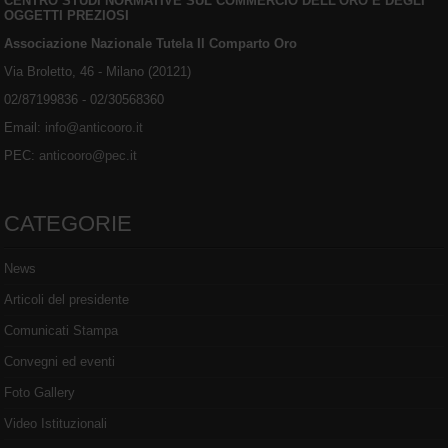
CENTRO STUDI NORMATIVE SUL COMMERCIO DELL'ORO E DEGLI
OGGETTI PREZIOSI
Associazione Nazionale Tutela Il Comparto Oro
Via Broletto, 46 - Milano (20121)
02/87199836 - 02/30568360
Email:
info@anticooro.it
PEC:
anticooro@pec.it
CATEGORIE
News
Articoli del presidente
Comunicati Stampa
Convegni ed eventi
Foto Gallery
Video Istituzionali