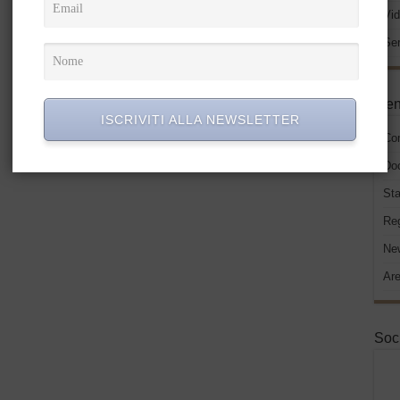
Vid
Ser
Men
ISCRIVITI ALLA NEWSLETTER
Co
Do
Sta
Re
New
Are
Soc