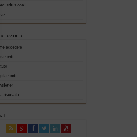
eo Istituzionali
vizi
u’ associati
me accedere
cumenti
tuto
golamento
sletter
a riservata
ial