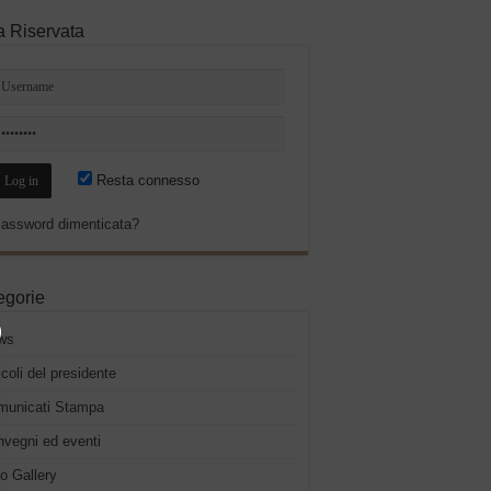
a Riservata
Resta connesso
assword dimenticata?
egorie
ws
icoli del presidente
municati Stampa
vegni ed eventi
o Gallery