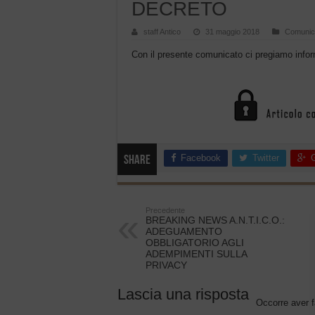
DECRETO
staff Antico
31 maggio 2018
Comunic
Con il presente comunicato ci pregiamo inform
Facebook
Twitter
Share
Precedente
BREAKING NEWS A.N.T.I.C.O.:
ADEGUAMENTO
OBBLIGATORIO AGLI
ADEMPIMENTI SULLA
PRIVACY
Lascia una risposta
Occorre aver f