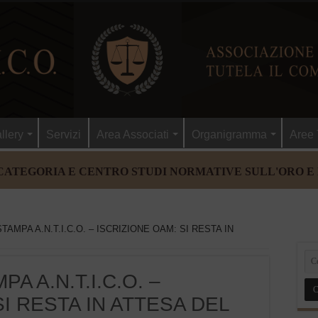
llery
Servizi
Area Associati
Organigramma
Aree 
CATEGORIA E CENTRO STUDI NORMATIVE SULL'ORO E
AMPA A.N.T.I.C.O. – ISCRIZIONE OAM: SI RESTA IN
 A.N.T.I.C.O. –
SI RESTA IN ATTESA DEL