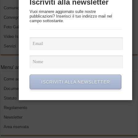
Iscriviti alla newsletter
Comunicati Stampa
Vuoi rimanere aggiornato sulle nostre
pubblicazioni? Inserisci il tuo indirizzo mail nel
Convegni ed eventi
campo sottostante.
Foto Gallery
Video Istituzionali
Servizi
Menu’ associati
Come accedere
ISCRIVITI ALLA NEWSLETTER
Documenti
Statuto
Regolamento
Newsletter
Area riservata