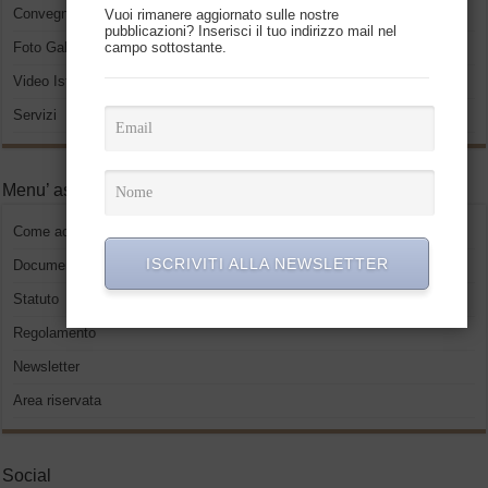
Convegni ed eventi
Vuoi rimanere aggiornato sulle nostre
pubblicazioni? Inserisci il tuo indirizzo mail nel
Foto Gallery
campo sottostante.
Video Istituzionali
Servizi
Menu’ associati
Come accedere
ISCRIVITI ALLA NEWSLETTER
Documenti
Statuto
Regolamento
Newsletter
Area riservata
Social