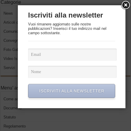
Categorie
News
Iscriviti alla newsletter
Articoli del presidente
Vuoi rimanere aggiornato sulle nostre
pubblicazioni? Inserisci il tuo indirizzo mail nel
Comunicati Stampa
campo sottostante.
Convegni ed eventi
Foto Gallery
Video Istituzionali
Servizi
Menu’ associati
ISCRIVITI ALLA NEWSLETTER
Come accedere
Documenti
Statuto
Regolamento