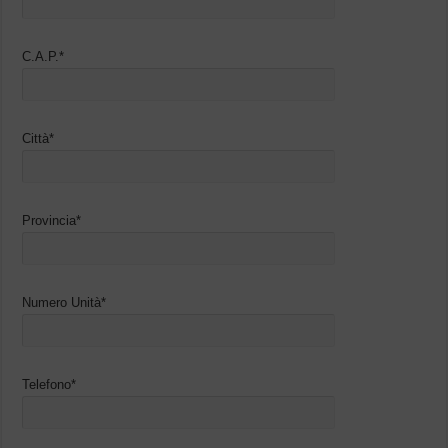
C.A.P.*
Città*
Provincia*
Numero Unità*
Telefono*